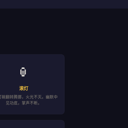
🏮
滚灯
灯碗翻转腾挪，火光不灭。幽默中
见功底，掌声不断。