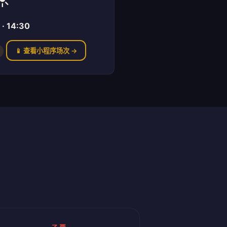
· 14:30
📱 查看小程序场次 →