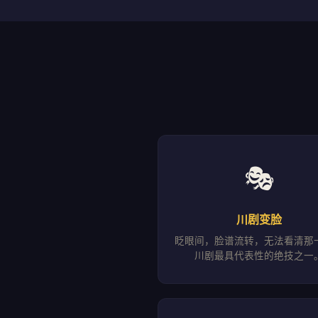
🎭
川剧变脸
眨眼间，脸谱流转，无法看清那
川剧最具代表性的绝技之一