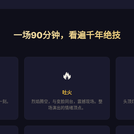
一场90分钟，看遍千年绝技
🔥
吐火
一刻。
烈焰腾空，与变脸同台，震撼现场。整
头顶
。
场演出的情绪顶点。