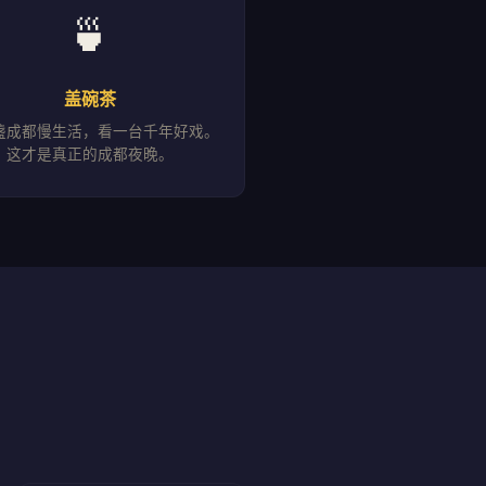
🍵
盖碗茶
盏成都慢生活，看一台千年好戏。
这才是真正的成都夜晚。