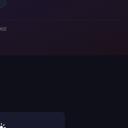
响应
☀️