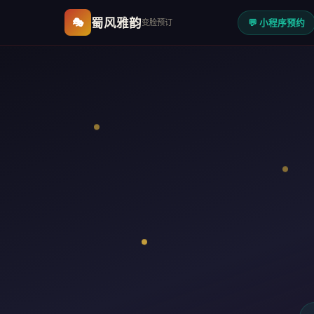
蜀风雅韵
🎭
变脸预订
💬 小程序预约